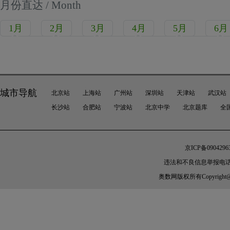
月份直达 / Month
1月
2月
3月
4月
5月
6月
城市导航
北京站
上海站
广州站
深圳站
天津站
武汉站
长沙站
合肥站
宁波站
北京中学
北京题库
全
京ICP备0904296
违法和不良信息举报电话：010-
奥数网版权所有Copyright@2005-