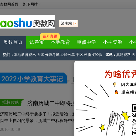
奥数网首页
旗下网站
济南站
百万真题
奥数首页
试卷宝
本地教育
重点中学
小学资源
小
热门：
本地教育资讯
面试
分班考试
经验分享
学区房
衔接经验
试题：
真题资料
天
十月济南小学大事记
择校攻略
济南历城二中即将搬至唐冶，新校年底开建
济南历城二中终于要搬了！拟迁唐冶，新校年底开工。想想日前，济南历
烟中上自习的景象，历城二中和稼轩中学是应该搬址了。 济南历城二中要搬迁了
2016-10-19