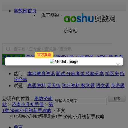
奥数网首页
旗下网站
济南站
百万真题
奥数首页
试卷宝
本地教育
重点中学
小学资源
小学试题
教育
搜索
×
手册
语文
数学
英语
作文
日记
论坛
图书
热门：
本地教育资讯
面试
分班考试
经验分享
学区房
衔
接经验
试题：
真题资料
天天练
学习资料
数学题
语文题
英语题
您现在的位置：
奥数济南
站
>
济南小升初手册
>
第
1章 济南小升初新手攻略
> 正文
2013济南小升初指导手册
第1章 济南小升初新手攻略
前言