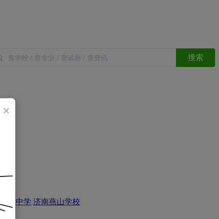
搜索
×
舜耕中学
济南燕山学校