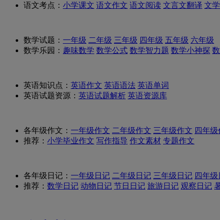
语文考点：
小学课文
语文作文
语文阅读
文言文翻译
文学
数学试题：
一年级
二年级
三年级
四年级
五年级
六年级
数学乐园：
趣味数学
数学公式
数学智力题
数学小神探
数
英语知识点：
英语作文
英语语法
英语单词
英语试题资源：
英语试题解析
英语资源库
各年级作文：
一年级作文
二年级作文
三年级作文
四年级
推荐：
小学毕业作文
写作指导
作文素材
专题作文
各年级日记：
一年级日记
二年级日记
三年级日记
四年级
推荐：
数学日记
动物日记
节日日记
旅游日记
观察日记