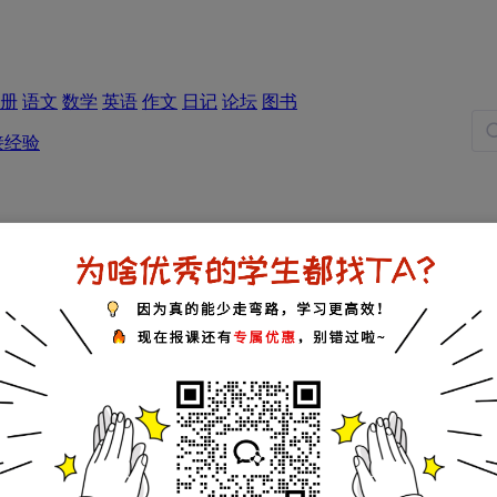
册
语文
数学
英语
作文
日记
论坛
图书
接经验
五年级试题
六年级试题
方法
中学
山师二附中
济南实验初级中学
山大二附
济南济微中学
济南