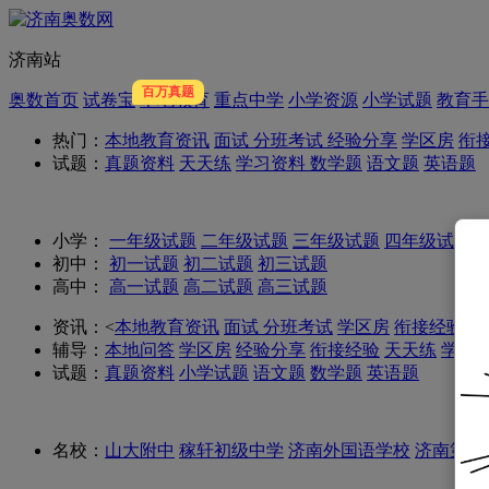
济南站
百万真题
奥数首页
试卷宝
本地教育
重点中学
小学资源
小学试题
教育手
热门：
本地教育资讯
面试
分班考试
经验分享
学区房
衔
试题：
真题资料
天天练
学习资料
数学题
语文题
英语题
小学：
一年级试题
二年级试题
三年级试题
四年级试题
初中：
初一试题
初二试题
初三试题
高中：
高一试题
高二试题
高三试题
资讯：
<
本地教育资讯
面试
分班考试
学区房
衔接经验
辅导：
本地问答
学区房
经验分享
衔接经验
天天练
学习
试题：
真题资料
小学试题
语文题
数学题
英语题
名校：
山大附中
稼轩初级中学
济南外国语学校
济南第五