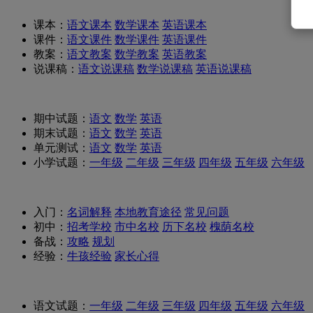
课本：
语文课本
数学课本
英语课本
课件：
语文课件
数学课件
英语课件
教案：
语文教案
数学教案
英语教案
说课稿：
语文说课稿
数学说课稿
英语说课稿
期中试题：
语文
数学
英语
期末试题：
语文
数学
英语
单元测试：
语文
数学
英语
小学试题：
一年级
二年级
三年级
四年级
五年级
六年级
入门：
名词解释
本地教育途径
常见问题
初中：
招考学校
市中名校
历下名校
槐荫名校
备战：
攻略
规划
经验：
牛孩经验
家长心得
语文试题：
一年级
二年级
三年级
四年级
五年级
六年级