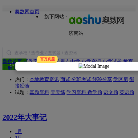
奥数网首页
旗下网站
济南站
百万真题
奥数首页
试卷宝
本地教育
重点中学
小学资源
小学试题
教育
搜索
手册
语文
数学
英语
作文
日记
论坛
图书
热门：
本地教育资讯
面试
分班考试
经验分享
学区房
衔
接经验
试题：
真题资料
天天练
学习资料
数学题
语文题
英语题
2022年大事记
1月
2月