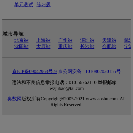
单元测试
|
练习题
城市导航
北京站
上海站
广州站
深圳站
天津站
武
沈阳站
太原站
重庆站
长沙站
合肥站
宁
京ICP备09042963号-9
京公网安备 11010802020155号
违法和不良信息举报电话：010-56762110 举报邮箱：
wzjubao@tal.com
奥数网
版权所有Copyright@2005-2021 www.aoshu.com. All
Rights Reserved.