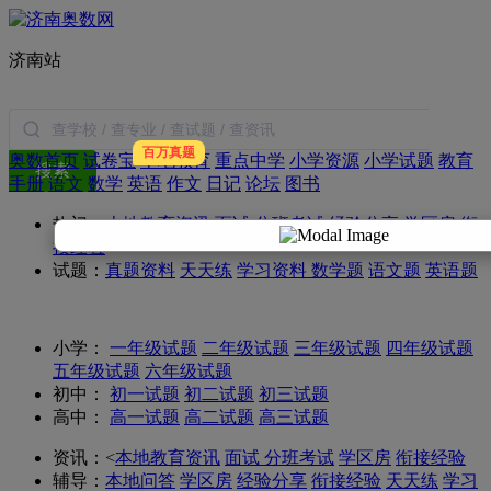
济南站
百万真题
奥数首页
试卷宝
本地教育
重点中学
小学资源
小学试题
教育
搜索
手册
语文
数学
英语
作文
日记
论坛
图书
热门：
本地教育资讯
面试
分班考试
经验分享
学区房
衔
接经验
试题：
真题资料
天天练
学习资料
数学题
语文题
英语题
小学：
一年级试题
二年级试题
三年级试题
四年级试题
五年级试题
六年级试题
初中：
初一试题
初二试题
初三试题
高中：
高一试题
高二试题
高三试题
资讯：
<
本地教育资讯
面试
分班考试
学区房
衔接经验
辅导：
本地问答
学区房
经验分享
衔接经验
天天练
学习