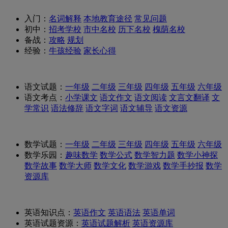
入门：
名词解释
本地教育途径
常见问题
初中：
招考学校
市中名校
历下名校
槐荫名校
备战：
攻略
规划
经验：
牛孩经验
家长心得
语文试题：
一年级
二年级
三年级
四年级
五年级
六年级
语文考点：
小学课文
语文作文
语文阅读
文言文翻译
文
学常识
语法修辞
语文字词
语文辅导
语文资源
数学试题：
一年级
二年级
三年级
四年级
五年级
六年级
数学乐园：
趣味数学
数学公式
数学智力题
数学小神探
数学故事
数学大师
数学文化
数学游戏
数学手抄报
数学
资源库
英语知识点：
英语作文
英语语法
英语单词
英语试题资源：
英语试题解析
英语资源库