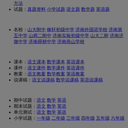
方法
试题：
真题资料
小学试题
语文题
数学题
英语题
名校：
山大附中
稼轩初级中学
济南外国语学校
济南第
五中学
山师二附中
济南实验初级中学
山大二附
济南济
微中学
济南舜耕中学
济南燕山学校
课本：
语文课本
数学课本
英语课本
课件：
语文课件
数学课件
英语课件
教案：
语文教案
数学教案
英语教案
说课稿：
语文说课稿
数学说课稿
英语说课稿
期中试题：
语文
数学
英语
期末试题：
语文
数学
英语
单元测试：
语文
数学
英语
小学试题：
一年级
二年级
三年级
四年级
五年级
六年级