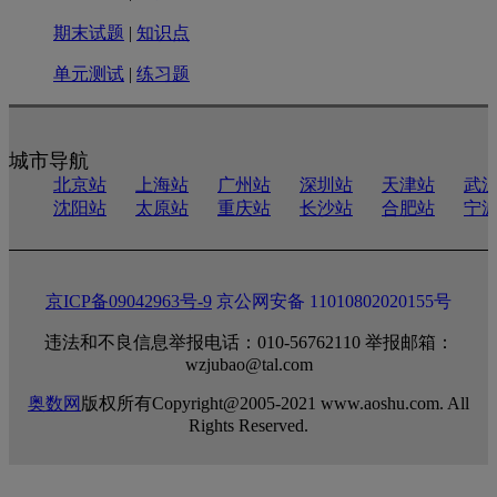
期末试题
|
知识点
单元测试
|
练习题
城市导航
北京站
上海站
广州站
深圳站
天津站
武
沈阳站
太原站
重庆站
长沙站
合肥站
宁
京ICP备09042963号-9
京公网安备 11010802020155号
违法和不良信息举报电话：010-56762110 举报邮箱：
wzjubao@tal.com
奥数网
版权所有Copyright@2005-2021 www.aoshu.com. All
Rights Reserved.