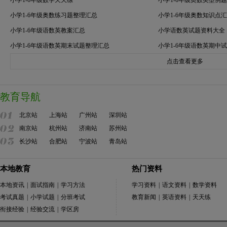
小学1-6年级数学天天练
小学1-6年级奥数类型例
小学1-6年级奥数练习题整理汇总
小学1-6年级奥数知识点
小学1-6年级语数英教案汇总
小学语数英试题资料大全
小学1-6年级语数英期末试题整理汇总
小学1-6年级语数英期中
点击查看更多
教育导航
北京站
上海站
广州站
深圳站
南京站
杭州站
济南站
苏州站
长沙站
合肥站
宁波站
青岛站
本地教育
热门资料
本地资讯
|
面试指南
|
学习方法
学习资料
|
语文资料
|
数学资料
考试真题
|
小学试题
|
分班考试
教育新闻
|
英语资料
|
天天练
衔接经验
|
经验交流
|
学区房