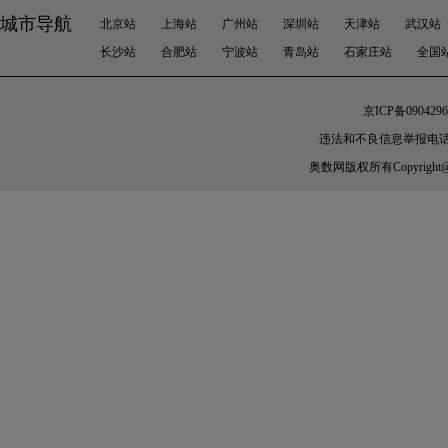
城市导航
北京站
上海站
广州站
深圳站
天津站
武汉站
长沙站
合肥站
宁波站
青岛站
石家庄站
全国
京ICP备0904296
违法和不良信息举报电话：010-
奥数网
版权所有Copyright@200