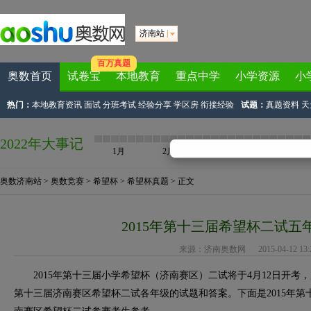
济南站
百万真题
奥数首页
试卷宝
本地教育
重点中学
小学资源
小
热门：
本地教育资讯
面试
分班考试
经验分享
学区房
衔接经验
试题：
真题资料
天
2022年大事记
1月
2月
3月
4月
奥数济南站
>
奥数竞赛
>
希望杯
>
希望杯真题
> 正文
2015年第十三届希望杯二试五
来源：
济南奥数网
2015-04-12 13:2
2015年第十三届小学希望杯（济南赛区）二试将于4月12日开考，
第十三届济南赛区希望杯二试各年级的试题和答案。下面是2015年