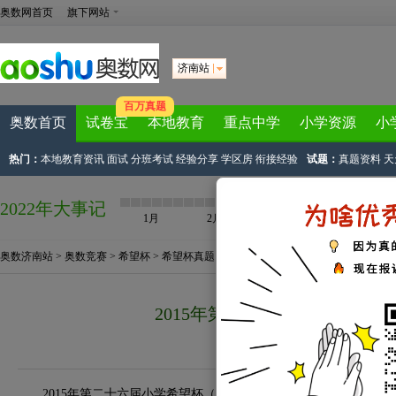
奥数网首页
旗下网站
济南站
百万真题
奥数首页
试卷宝
本地教育
重点中学
小学资源
小
热门：
本地教育资讯
面试
分班考试
经验分享
学区房
衔接经验
试题：
真题资料
天
2022年大事记
1月
2月
3月
4月
奥数济南站
>
奥数竞赛
>
希望杯
>
希望杯真题
> 正文
2015年第二十六届希望杯二试
来源：
济南奥数网
2015-04-12 14:5
2015年第二十六届小学希望杯（济南赛区）二试将于4月12日开