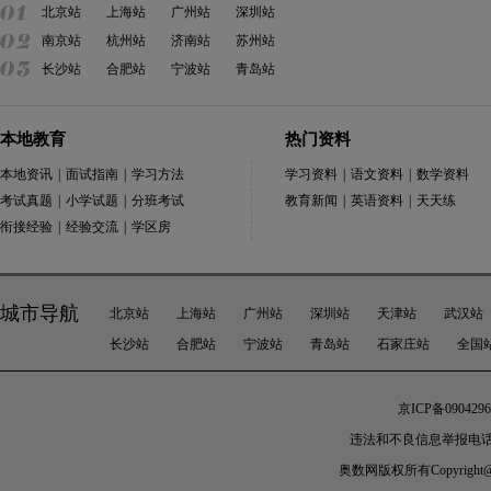
北京站
上海站
广州站
深圳站
南京站
杭州站
济南站
苏州站
长沙站
合肥站
宁波站
青岛站
本地教育
热门资料
本地资讯
|
面试指南
|
学习方法
学习资料
|
语文资料
|
数学资料
考试真题
|
小学试题
|
分班考试
教育新闻
|
英语资料
|
天天练
衔接经验
|
经验交流
|
学区房
城市导航
北京站
上海站
广州站
深圳站
天津站
武汉站
长沙站
合肥站
宁波站
青岛站
石家庄站
全国
京ICP备0904296
违法和不良信息举报电话：010-
奥数网
版权所有Copyright@200