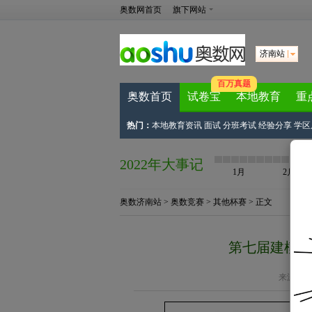
奥数网首页
旗下网站
济南站
百万真题
奥数首页
试卷宝
本地教育
重
热门：
本地教育资讯
面试
分班考试
经验分享
学区
2022年大事记
1月
2月
奥数济南站
>
奥数竞赛
>
其他杯赛
> 正文
第七届建模考
来源：
济