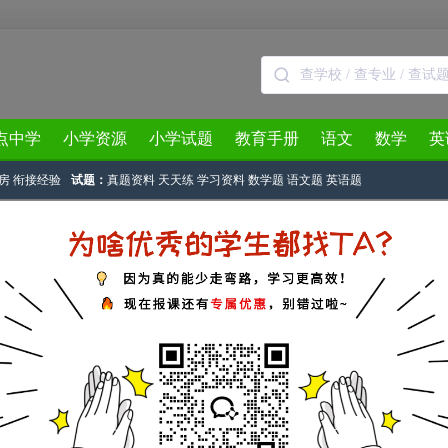
点中学
小学资源
小学试题
教育手册
语文
数学
英
房
衔接经验
试题：
真题资料
天天练
学习资料
数学题
语文题
英语题
3月
4月
5月
6月
7月
8月
试济南考区四年级一试试题A卷(2)
南家长帮
作者：荣轩 2017-12-04 15:14:12