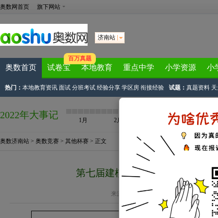
奥数网首页
旗下网站
济南站
百万真题
奥数首页
试卷宝
本地教育
重点中学
小学资源
小
热门：
本地教育资讯
面试
分班考试
经验分享
学区房
衔接经验
试题：
真题资料
天
2022年大事记
1月
2月
3月
4月
奥数济南站
>
奥数竞赛
>
其他杯赛
> 正文
第七届建模考试济南考区四年级一试
来源：
济南家长帮
作者：荣轩 2017-12-04 