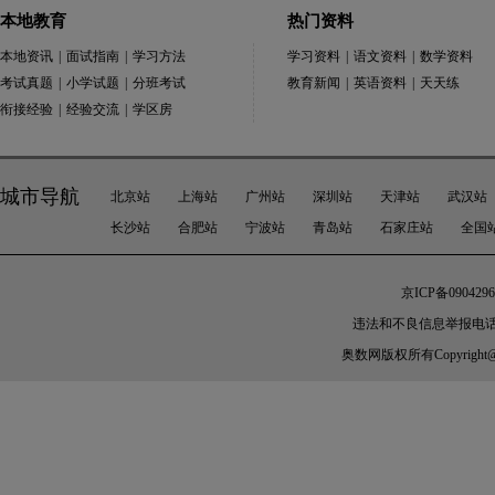
本地教育
热门资料
本地资讯
|
面试指南
|
学习方法
学习资料
|
语文资料
|
数学资料
考试真题
|
小学试题
|
分班考试
教育新闻
|
英语资料
|
天天练
衔接经验
|
经验交流
|
学区房
城市导航
北京站
上海站
广州站
深圳站
天津站
武汉站
长沙站
合肥站
宁波站
青岛站
石家庄站
全国
京ICP备0904296
违法和不良信息举报电话：010-
奥数网
版权所有Copyright@200