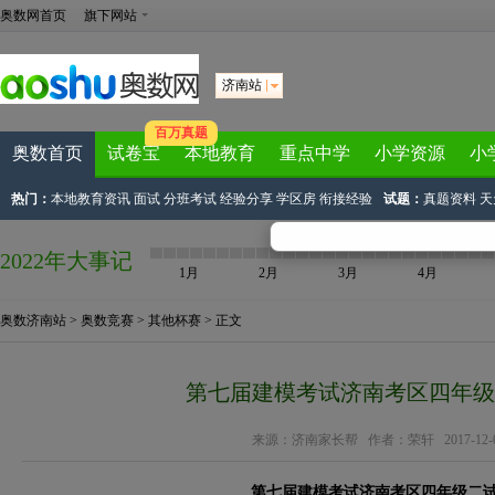
奥数网首页
旗下网站
济南站
百万真题
奥数首页
试卷宝
本地教育
重点中学
小学资源
小
热门：
本地教育资讯
面试
分班考试
经验分享
学区房
衔接经验
试题：
真题资料
天
2022年大事记
1月
2月
3月
4月
奥数济南站
>
奥数竞赛
>
其他杯赛
> 正文
第七届建模考试济南考区四年级
来源：
济南家长帮
作者：荣轩 2017-12-04 
第七届建模考试济南考区四年级二试