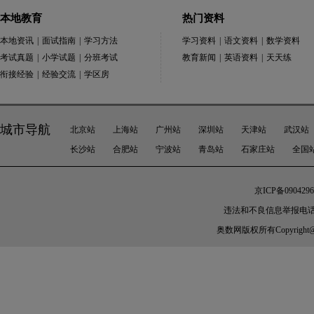
本地教育
热门资料
本地资讯
|
面试指南
|
学习方法
学习资料
|
语文资料
|
数学资料
考试真题
|
小学试题
|
分班考试
教育新闻
|
英语资料
|
天天练
衔接经验
|
经验交流
|
学区房
城市导航
北京站
上海站
广州站
深圳站
天津站
武汉站
长沙站
合肥站
宁波站
青岛站
石家庄站
全国
京ICP备0904296
违法和不良信息举报电话：010-
奥数网
版权所有Copyright@200