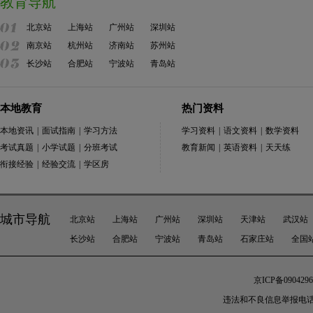
教育导航
北京站
上海站
广州站
深圳站
南京站
杭州站
济南站
苏州站
长沙站
合肥站
宁波站
青岛站
本地教育
热门资料
本地资讯
|
面试指南
|
学习方法
学习资料
|
语文资料
|
数学资料
考试真题
|
小学试题
|
分班考试
教育新闻
|
英语资料
|
天天练
衔接经验
|
经验交流
|
学区房
城市导航
北京站
上海站
广州站
深圳站
天津站
武汉站
长沙站
合肥站
宁波站
青岛站
石家庄站
全国
京ICP备0904296
违法和不良信息举报电话：010-