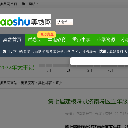
奥数网首页
旗下网站
济南站
百万真题
奥数首页
试卷宝
本地教育
重点中学
小学资源
小
热门：
本地教育资讯
面试
分班考试
经验分享
学区房
衔接经验
试题：
真题资料
天
2022年大事记
1月
2月
3月
4月
奥数济南站
>
奥数竞赛
>
其他杯赛
> 正文
第七届建模考试济南考区五年级
来源：
济南家长帮
作者：荣轩 2017-12-04 
第七届建模考试济南考区五年级一试